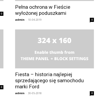
Pełna ochrona w Fieście
wyłożonej poduszkami
0
admin
-
10-04-2019
0
Fiesta – historia najlepiej
sprzedającego się samochodu
marki Ford
0
admin
-
30-05-2018
0