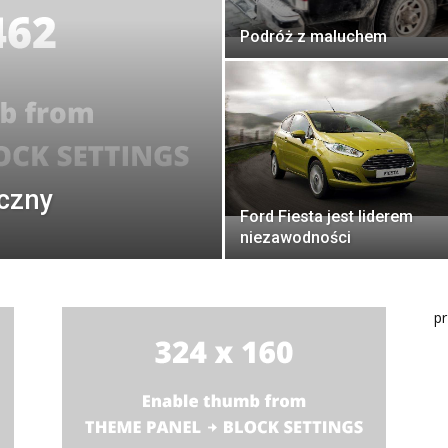
Podróż z maluchem
eczny
Ford Fiesta jest liderem
niezawodności
p