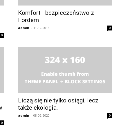
Komfort i bezpieczeństwo z
Fordem
admin
-
11-12-2018
0
0
Liczą się nie tylko osiągi, lecz
w
także ekologia.
admin
-
08-02-2020
0
0