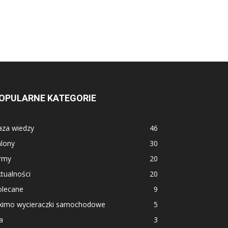
OPULARNE KATEGORIE
aza wiedzy
46
alony
30
irmy
20
tualności
20
olecane
9
ximo wycieraczki samochodowe
5
a
3