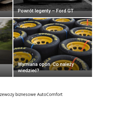
Powrót legenty – Ford GT
Wymiana opon. Co należy
wiedzieć?
rzewozy biznesowe AutoComfort