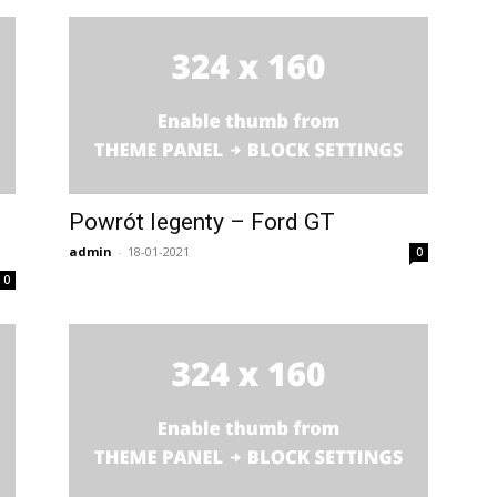
Powrót legenty – Ford GT
admin
-
18-01-2021
0
0