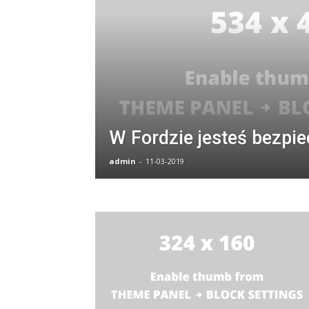
W Fordzie jesteś bezpi
admin
-
11-03-2019