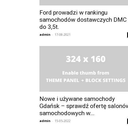
Ford prowadzi w rankingu
samochodów dostawczych DMC
do 3,5t.
admin
-
17-08-2021
Nowe i używane samochody
Gdańsk – sprawdź ofertę salonó
samochodowych w...
admin
-
15-05-2022