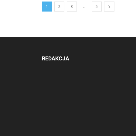
...
1
2
3
5
REDAKCJA