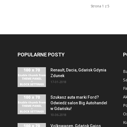
Strona 1 z 5
POPULARNE POSTY
P
Renault, Dacia, Gdańsk Gdynia
B
Zdunek
S
17-01-2018
F
Ak
Szukasz auta marki Ford?
Odwiedź salon Big Autohandel
P
w Gdańsku!
O
10-06-2018
Ki
Volkswagen, Gdańsk Gajos