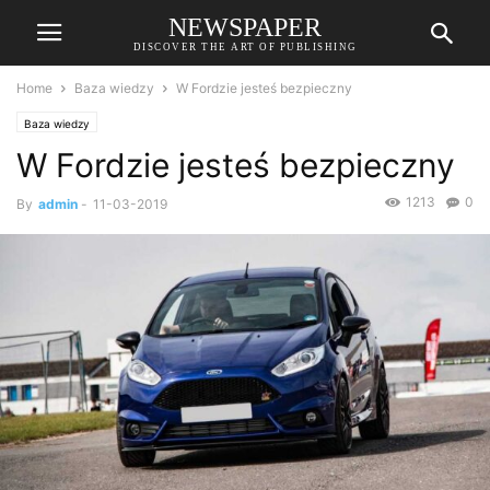
NEWSPAPER
DISCOVER THE ART OF PUBLISHING
Home
Baza wiedzy
W Fordzie jesteś bezpieczny
Baza wiedzy
W Fordzie jesteś bezpieczny
1213
0
By
admin
-
11-03-2019