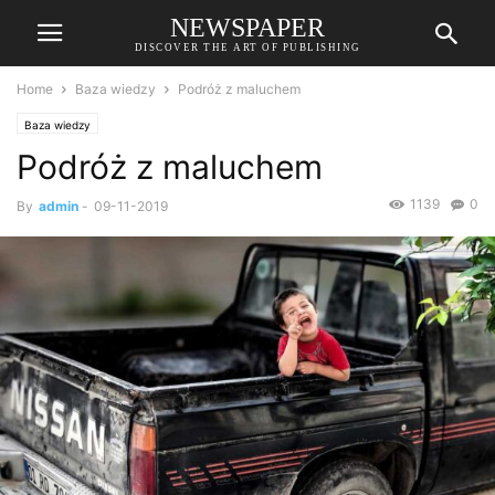
NEWSPAPER
DISCOVER THE ART OF PUBLISHING
Home
Baza wiedzy
Podróż z maluchem
Baza wiedzy
Podróż z maluchem
1139
0
By
admin
-
09-11-2019