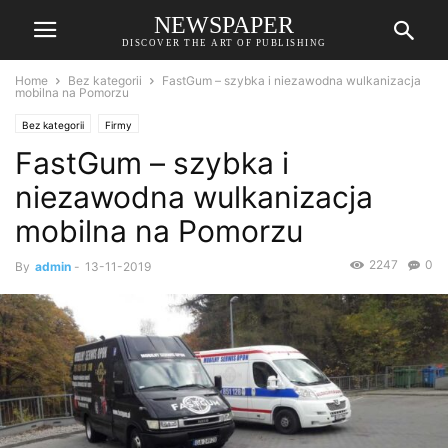
NEWSPAPER
DISCOVER THE ART OF PUBLISHING
Home
Bez kategorii
FastGum – szybka i niezawodna wulkanizacja
mobilna na Pomorzu
Bez kategorii
Firmy
FastGum – szybka i
niezawodna wulkanizacja
mobilna na Pomorzu
2247
0
By
admin
-
13-11-2019