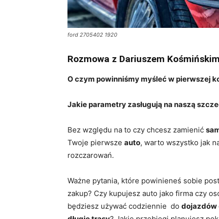
ford 2705402 1920
Rozmowa z Dariuszem Kośmińskim
O czym powinniśmy myśleć w pierwszej k
Jakie parametry zasługują na naszą szcz
Bez względu na to czy chcesz zamienić
sa
Twoje pierwsze
auto
, warto wszystko jak n
rozczarowań.
Ważne pytania, które powinieneś sobie post
zakup? Czy kupujesz auto jako firma czy o
będziesz używać codziennie do
dojazdów 
długie trasy
? Jakie przebiegi planujesz po