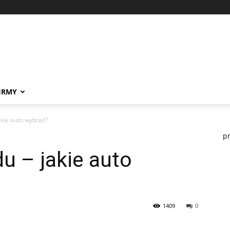
IRMY
kie auto wybrać?
p
 – jakie auto
1409
0