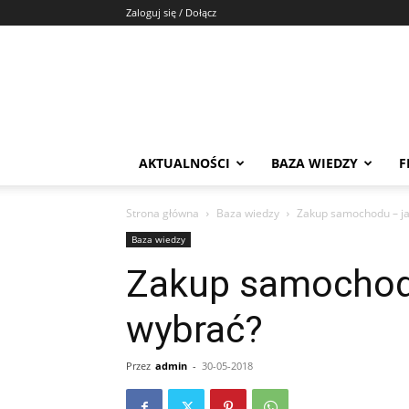
Zaloguj się / Dołącz
AKTUALNOŚCI
BAZA WIEDZY
F
Strona główna
Baza wiedzy
Zakup samochodu – ja
Baza wiedzy
Zakup samochodu
wybrać?
Przez
admin
-
30-05-2018