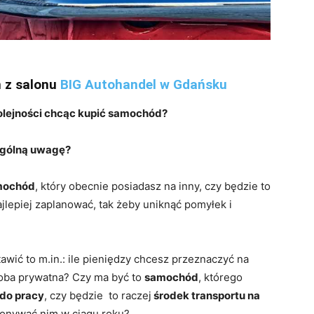
 z salonu
BIG Autohandel w Gdańsku
olejności chcąc kupić samochód?
ególną uwagę?
mochód
, który obecnie posiadasz na inny, czy będzie to
ajlepiej zaplanować, tak żeby uniknąć pomyłek i
awić to m.in.: ile pieniędzy chcesz przeznaczyć na
soba prywatna? Czy ma być to
samochód
, którego
do pracy
, czy będzie to raczej
środek transportu na
konywać nim w ciągu roku?