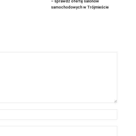
– sprawdź ofertę salonów
samochodowych w Trójmieście