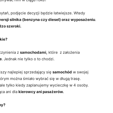
pytań, podjęcie decyzji będzie łatwiejsze. Wtedy
rsji silnika (benzyna czy diesel) oraz wyposażeniu
.
dzo szeroki.
kie?
czynienia z
samochodami,
które z założenia
e
. Jednak nie tylko o to chodzi.
jszy najlepiej sprzedający się
samochód
w swojej
którym można śmiało wybrać się w długą trasę.
ale tylko kiedy zaplanujemy wycieczkę w 4 osoby.
ca ani dla
kierowcy ani pasażerów.
ny?