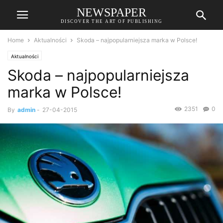
NEWSPAPER
DISCOVER THE ART OF PUBLISHING
Home
Aktualności
Skoda – najpopularniejsza marka w Polsce!
Aktualności
Skoda – najpopularniejsza
marka w Polsce!
2351
0
By
admin
-
27-04-2015