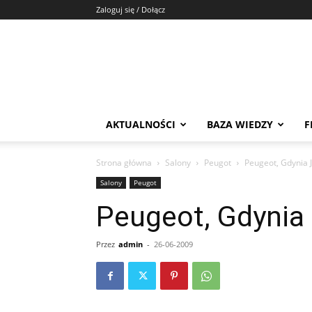
Zaloguj się / Dołącz
AKTUALNOŚCI
BAZA WIEDZY
F
Strona główna
Salony
Peugot
Peugeot, Gdynia J
Salony
Peugot
Peugeot, Gdynia 
Przez
admin
-
26-06-2009