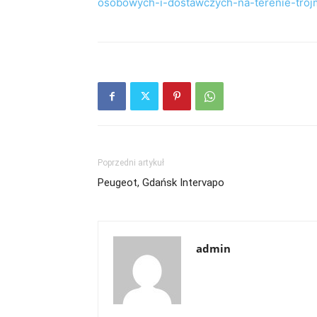
osobowych-i-dostawczych-na-terenie-troj
Poprzedni artykuł
Peugeot, Gdańsk Intervapo
admin