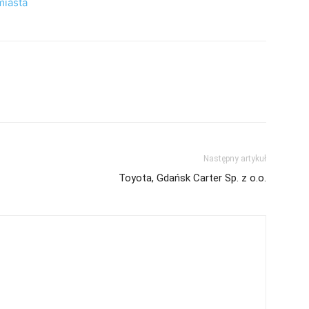
miasta
Następny artykuł
Toyota, Gdańsk Carter Sp. z o.o.