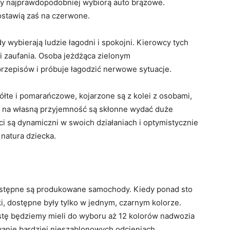
oby najprawdopodobniej wybiorą auto brązowe.
ostawią zaś na czerwone.
wybierają ludzie łagodni i spokojni. Kierowcy tych
ni zaufania. Osoba jeżdżąca zielonym
rzepisów i próbuje łagodzić nerwowe sytuacje.
ółte i pomarańczowe, kojarzone są z kolei z osobami,
i na własną przyjemność są skłonne wydać duże
i są dynamiczni w swoich działaniach i optymistycznie
 natura dziecka.
dostępne są produkowane samochody. Kiedy ponad sto
i, dostępne były tylko w jednym, czarnym kolorze.
stę będziemy mieli do wyboru aż 12 kolorów nadwozia
anie bardziej nieszablonowych odcieniach.