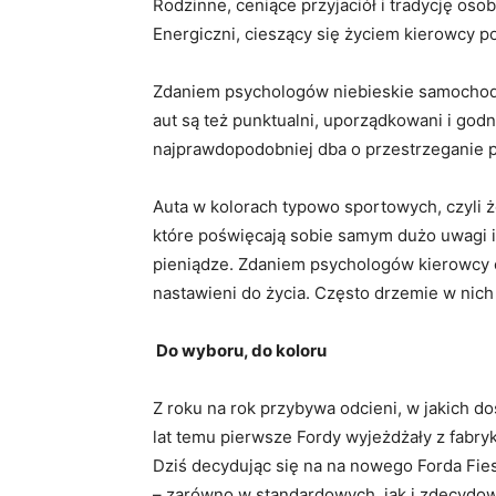
Rodzinne, ceniące przyjaciół i tradycję os
Energiczni, cieszący się życiem kierowcy p
Zdaniem psychologów niebieskie samochody 
aut są też punktualni, uporządkowani i god
najprawdopodobniej dba o przestrzeganie p
Auta w kolorach typowo sportowych, czyli ż
które poświęcają sobie samym dużo uwagi 
pieniądze. Zdaniem psychologów kierowcy c
nastawieni do życia. Często drzemie w nich
Do wyboru, do koloru
Z roku na rok przybywa odcieni, w jakich 
lat temu pierwsze Fordy wyjeżdżały z fabryk
Dziś decydując się na na nowego Forda Fie
– zarówno w standardowych, jak i zdecydow