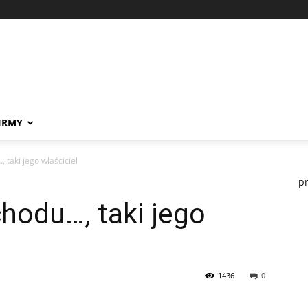
IRMY
 taki jego właściciel
p
hodu…, taki jego
1436
0