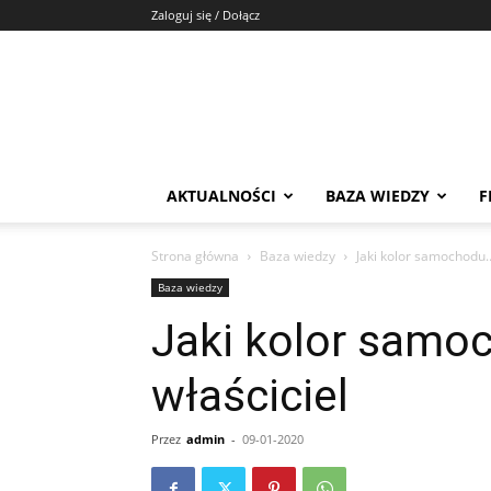
Zaloguj się / Dołącz
AKTUALNOŚCI
BAZA WIEDZY
F
Strona główna
Baza wiedzy
Jaki kolor samochodu…,
Baza wiedzy
Jaki kolor samoc
właściciel
Przez
admin
-
09-01-2020