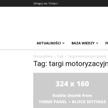
Zaloguj się / Dołącz
AKTUALNOŚCI
BAZA WIEDZY
F
Strona główna
Tagi
Targi motoryzacyjne gdańsk
Tag: targi motoryzacyj