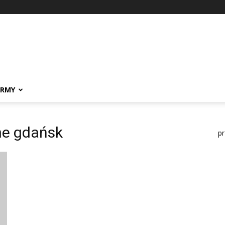
IRMY
ne gdańsk
p