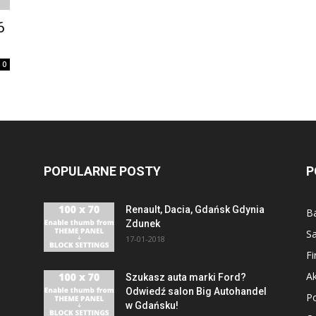
6
0
POPULARNE POSTY
P
Renault, Dacia, Gdańsk Gdynia
B
Zdunek
S
17-01-2018
F
Ak
Szukasz auta marki Ford?
Odwiedź salon Big Autohandel
P
w Gdańsku!