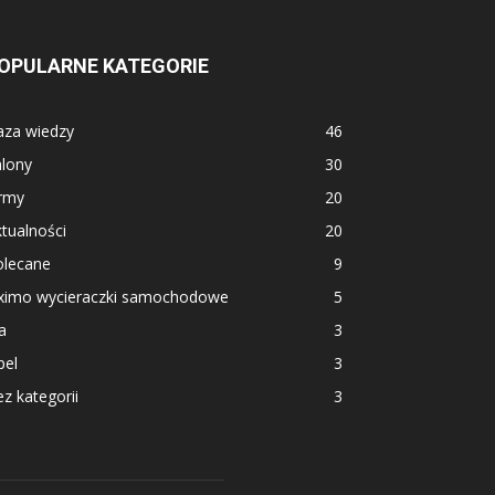
OPULARNE KATEGORIE
aza wiedzy
46
alony
30
irmy
20
tualności
20
olecane
9
ximo wycieraczki samochodowe
5
a
3
pel
3
z kategorii
3