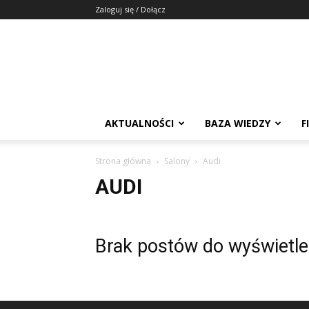
Zaloguj się / Dołącz
AKTUALNOŚCI
BAZA WIEDZY
F
Strona główna
Salony
Audi
AUDI
Brak postów do wyświetle