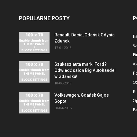
POPULARNE POSTY
P
Renault, Dacia, Gdańsk Gdynia
B
Zdunek
S
17-01-2018
F
Ak
Szukasz auta marki Ford?
Odwiedź salon Big Autohandel
P
w Gdańsku!
O
10-06-2018
Ki
Volkswagen, Gdańsk Gajos
O
Sopot
28-04-2015
Be