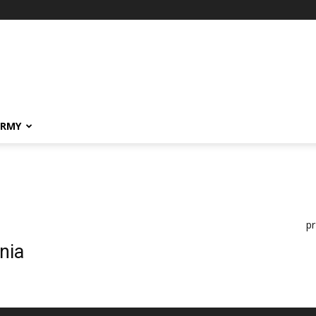
IRMY
p
nia