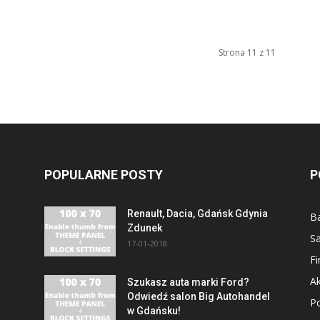
Strona 11 z 11
POPULARNE POSTY
P
Renault, Dacia, Gdańsk Gdynia
B
Zdunek
S
17-01-2018
F
Ak
Szukasz auta marki Ford?
Odwiedź salon Big Autohandel
P
w Gdańsku!