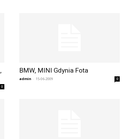
,
BMW, MINI Gdynia Fota
admin
-
15-06-2009
0
0