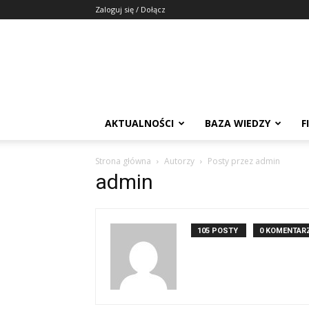
Zaloguj się / Dołącz
AKTUALNOŚCI
BAZA WIEDZY
F
Strona główna
Autorzy
Posty przez admin
admin
105 POSTY
0 KOMENTAR