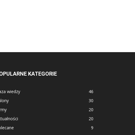
OPULARNE KATEGORIE
aza wiedzy
46
alony
30
irmy
20
tualności
20
olecane
9