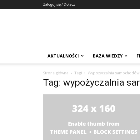
Zaloguj się / Dołącz
AKTUALNOŚCI
BAZA WIEDZY
F
Strona główna
Tagi
Wypożyczalnia samochodów 
Tag: wypożyczalnia s