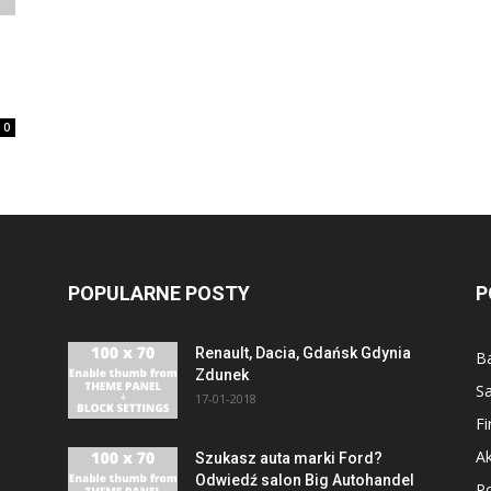
0
POPULARNE POSTY
P
Renault, Dacia, Gdańsk Gdynia
B
Zdunek
S
17-01-2018
F
Ak
Szukasz auta marki Ford?
Odwiedź salon Big Autohandel
P