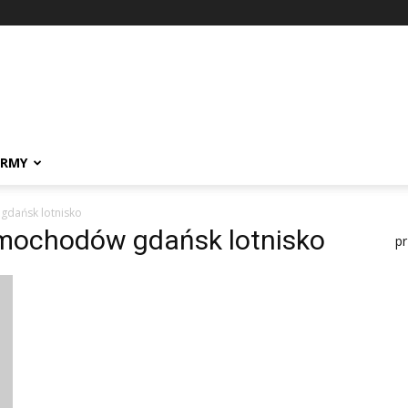
IRMY
gdańsk lotnisko
amochodów gdańsk lotnisko
p