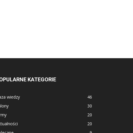
OPULARNE KATEGORIE
aza wiedzy
46
alony
30
irmy
20
tualności
20
olecane
9